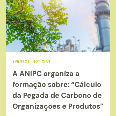
“OPORTUNIDADES
DE
FINANCIAMENTO
NA
ÁREA
DA
DESCARBONIZAÇÃO”
EVENTOS
|
NOTÍCIAS
A ANIPC organiza a
formação sobre: “Cálculo
da Pegada de Carbono de
Organizações e Produtos”