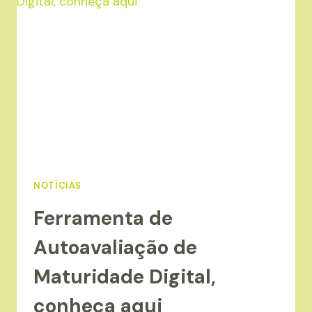
SOBRE:
“CÁLCULO
DA
PEGADA
DE
CARBONO
DE
ORGANIZAÇÕES
E
PRODUTOS”
NOTÍCIAS
Ferramenta de
Autoavaliação de
Maturidade Digital,
conheça aqui