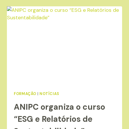
FORMAÇÃO:
“BOAS
PRÁTICAS
PARA
O
FABRICO
DE
EMBALAGENS
DE
PAPEL
E
CARTÃO
FORMAÇÃO
|
NOTÍCIAS
DESTINADAS
AO
ANIPC organiza o curso
CONTACTO
“ESG e Relatórios de
ALIMENTAR”