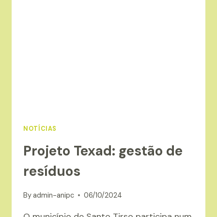
DA
DS
SMITH
NOTÍCIAS
Projeto Texad: gestão de
resíduos
By
admin-anipc
06/10/2024
O município de Santo Tirso participa num