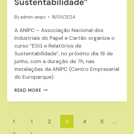
Sustentabilidade”
By
admin-anipc
16/05/2024
A ANIPC – Associação Nacional dos
Industriais do Papel e Cartão organiza o
curso “ESG e Relatórios de
Sustentabilidade”, no próximo dia 18 de
junho, com a duração de 7h, nas
instalações da ANIPC (Centro Empresarial
do Europarque).
ANIPC
READ MORE
ORGANIZA
O
CURSO
Page
Previous
1
2
3
4
5
…
“ESG
E
navigation
Page