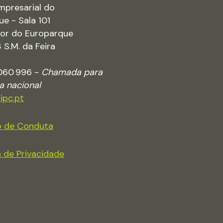
mpresarial do
ue - Sala 101
rior do Europarque
S.M. da Feira
 060 996 -
Chamada para
xa nacional
ipc.pt
 de Conduta
a de Privacidade