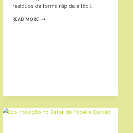
resíduos de forma rápida e fácil.
APP
READ MORE
E-
GAR
DA
ANIPC
JÁ
DISPONÍVEL
NA
PLAYSTORE