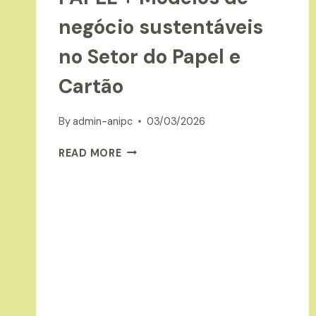
negócio sustentáveis
no Setor do Papel e
Cartão
By
admin-anipc
03/03/2026
PAPEL
READ MORE
+
MODELOS
DE
NEGÓCIO
SUSTENTÁVEIS
NO
SETOR
DO