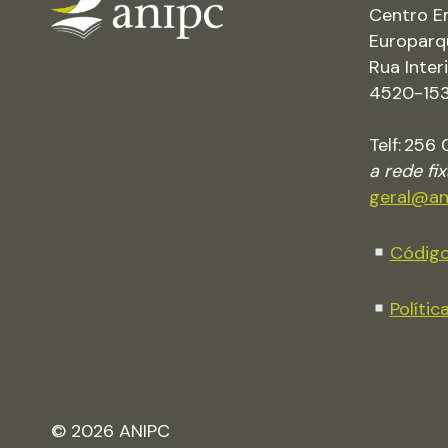
Centro E
Europarq
Rua Inte
4520-153 
Telf: 256
a rede fi
geral@an
Código
Polític
© 2026 ANIPC