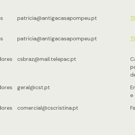
s
patricia@antigacasapompeu.pt
T
s
patricia@antigacasapompeu.pt
T
dores
csbraz@mail.telepac.pt
C
p
d
dores
geral@cst.pt
E
e 
dores
comercial@cscristina.pt
F