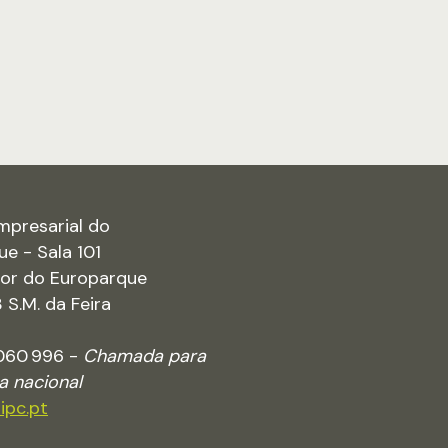
mpresarial do
ue - Sala 101
rior do Europarque
S.M. da Feira
 060 996 -
Chamada para
xa nacional
ipc.pt