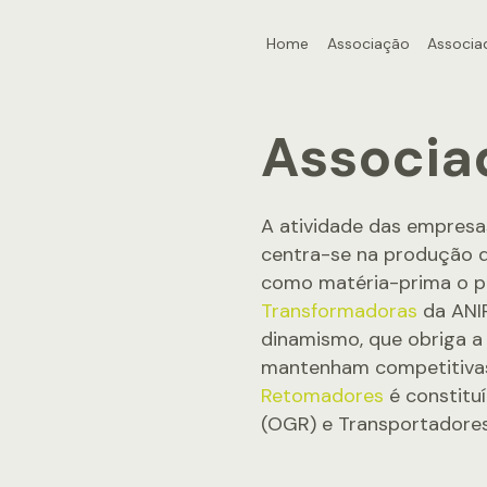
Home
Associação
Associa
Associa
A atividade das empres
centra-se na produção de
como matéria-prima o pa
Transformadoras
da ANI
dinamismo, que obriga a
mantenham competitivas e
Retomadores
é constitu
(OGR) e Transportadores