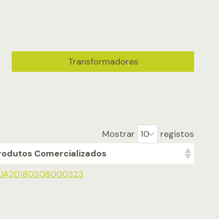
Transformadores
Mostrar
registos
rodutos Comercializados
UA20180308000323