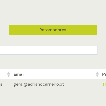
Retomadores
Email
P
s
geral@adrianocarneiro.pt
T