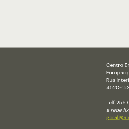
Centro E
Europarq
Rua Inte
4520-153 
Telf: 256
a rede fi
geral@an