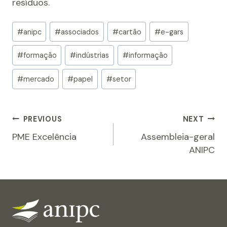
resíduos.
Post
#
anipc
#
associados
#
cartão
#
e-gars
Tags:
#
formação
#
indústrias
#
informação
#
mercado
#
papel
#
setor
Navegação
PREVIOUS
NEXT
PME Excelência
Assembleia-geral
de
ANIPC
artigos