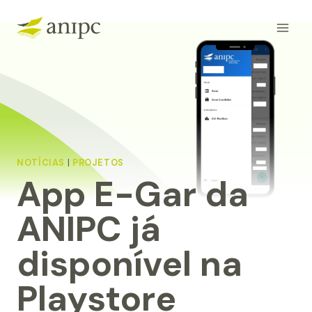
Skip
to
content
NOTÍCIAS
|
PROJETOS
App E-Gar da
ANIPC já
disponível na
Playstore