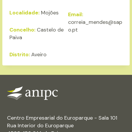
Localidade:
Mojões
Email:
correia_mendes@sap
Concelho:
Castelo de
o.pt
Paiva
Distrito:
Aveiro
Centro Empresarial do Europarque - Sala 101
Rua Interior do Europarque