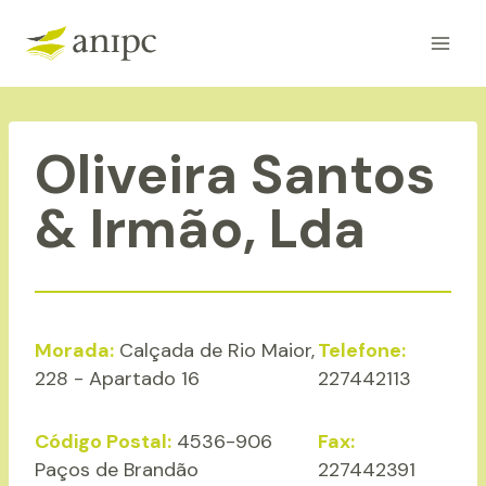
Skip
to
content
Oliveira Santos
& Irmão, Lda
Morada:
Calçada de Rio Maior,
Telefone:
228 - Apartado 16
227442113
Código Postal:
4536-906
Fax:
Paços de Brandão
227442391