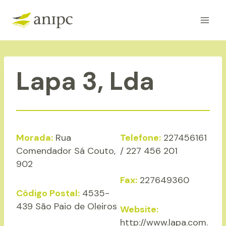
Skip
to
content
Lapa 3, Lda
Morada:
Rua
Telefone:
227456161
Comendador Sá Couto,
/ 227 456 201
902
Fax:
227649360
Código Postal:
4535-
439 São Paio de Oleiros
Website:
http://www.lapa.com.