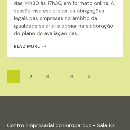
das 14h30 às 17h30, em formato online. A
sessão visa esclarecer as obrigações
legais das empresas no âmbito da
igualdade salarial e apoiar na elaboração
do plano de avaliação das…
A
READ MORE
ANIPC
ORGANIZA
A
Page
Next
1
2
3
…
6
FORMAÇÃO
SOBRE:
navigation
Page
“IGUALDADE
SALARIAL
ENTRE
HOMENS
E
Centro Empresarial do Europarque - Sala 101
MULHERES”