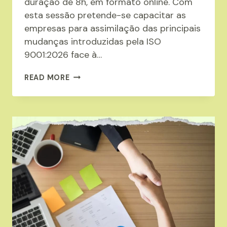
duração de 8h, em formato online. Com
esta sessão pretende-se capacitar as
empresas para assimilação das principais
mudanças introduzidas pela ISO
9001:2026 face à…
FORMAÇÃO:
READ MORE
ISO
9001:2026
(VERSÃO
DIS)
PREPARAR
A
TRANSIÇÃO
COM
CONFIANÇA