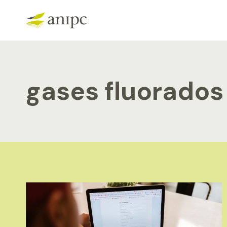
Skip
to
content
gases fluorados