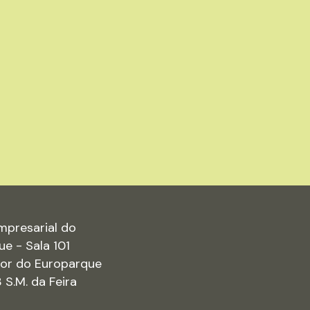
mpresarial do
ue - Sala 101
rior do Europarque
S.M. da Feira