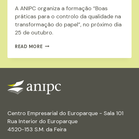
A ANIPC organiza a formação “Boas
práticas para o controlo da qualidade na
transformação do papel”, no próximo dia
25 de outubro.
ANIPC
READ MORE
ORGANIZA
A
FORMAÇÃO
“BOAS
PRÁTICAS
PARA
O
CONTROLO
Centro Empresarial do Europarque - Sala 101
DA
Rua Interior do Europarque
QUALIDADE
4520-153 S.M. da Feira
NA