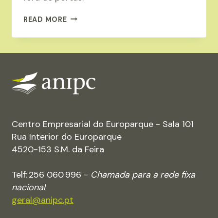
AS
READ MORE
ÚLTIMAS
NOTÍCIAS
DO
SETOR
DO
PAPEL
E
DO
Centro Empresarial do Europarque - Sala 101
CARTÃO
Rua Interior do Europarque
4520-153 S.M. da Feira
Telf: 256 060 996 -
Chamada para a rede fixa
nacional
geral@anipc.pt