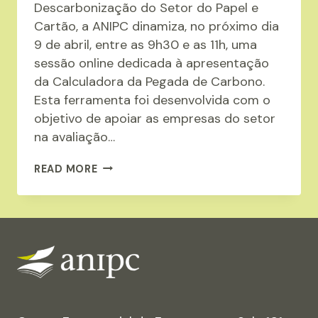
Descarbonização do Setor do Papel e
Cartão, a ANIPC dinamiza, no próximo dia
9 de abril, entre as 9h30 e as 11h, uma
sessão online dedicada à apresentação
da Calculadora da Pegada de Carbono.
Esta ferramenta foi desenvolvida com o
objetivo de apoiar as empresas do setor
na avaliação…
A
READ MORE
ANIPC
APRESENTA
A
“CALCULADORA
DA
PEGADA
DE
CARBONO”