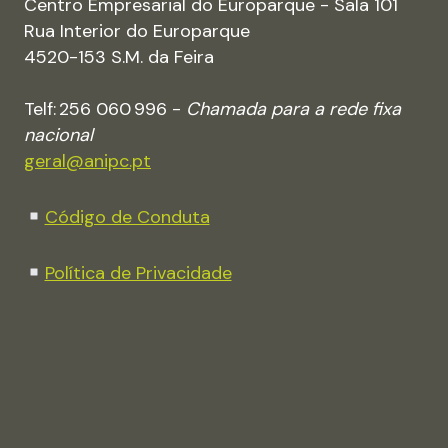
Centro Empresarial do Europarque - Sala 101
EM
Rua Interior do Europarque
SESSÃO
4520-153 S.M. da Feira
ONLINE
Telf: 256 060 996 -
Chamada para a rede fixa
nacional
geral@anipc.pt
Código de Conduta
Política de Privacidade