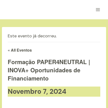
Skip
to
content
Este evento já decorreu.
« All Eventos
Formação PAPER4NEUTRAL |
INOVA+ Oportunidades de
Financiamento
Novembro 7, 2024