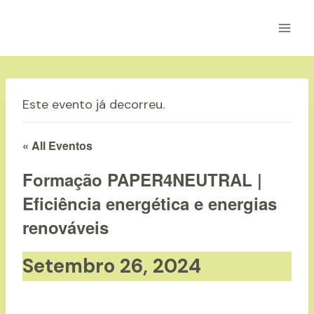
Skip
to
content
Este evento já decorreu.
« All Eventos
Formação PAPER4NEUTRAL |
Eficiência energética e energias
renováveis
Setembro 26, 2024