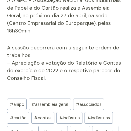
A ANIPC – Associação Nacional dos Industriais
de Papel e do Cartão realiza a Assembleia
Geral, no próximo dia 27 de abril, na sede
(Centro Empresarial do Europarque), pelas
16h30min.
A sessão decorrerá com a seguinte ordem de
trabalhos:
– Apreciação e votação do Relatório e Contas
do exercício de 2022 e o respetivo parecer do
Conselho Fiscal.
Post
#
anipc
#
assembleia geral
#
associados
Tags:
#
cartão
#
contas
#
indústria
#
indústrias