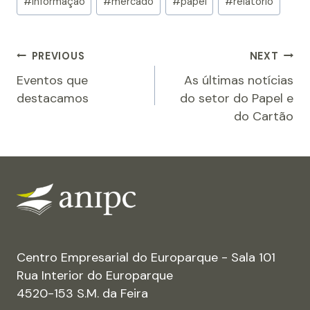
#
informação
#
mercado
#
papel
#
relatorio
Navegação
PREVIOUS
NEXT
Eventos que
As últimas notícias
de
destacamos
do setor do Papel e
artigos
do Cartão
Centro Empresarial do Europarque - Sala 101
Rua Interior do Europarque
4520-153 S.M. da Feira